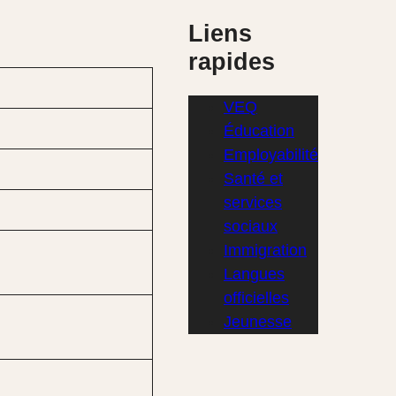
Liens
rapides
VEQ
Éducation
Employabilité
Santé et
services
sociaux
Immigration
Langues
officielles
Jeunesse