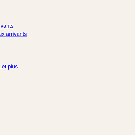
ivants
x arrivants
 et plus