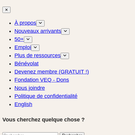
✕
À propos
Nouveaux arrivants
50+
Emploi
Plus de ressources
Bénévolat
Devenez membre (GRATUIT !)
Fondation VEQ - Dons
Nous joindre
Politique de confidentialité
English
Vous cherchez quelque chose ?
Rechercher