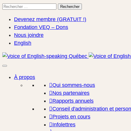
Rechercher
Rechercher
pour:
Devenez membre (GRATUIT !)
Fondation VEQ – Dons
Nous joindre
English
À propos
Qui sommes-nous
Nos partenaires
Rapports annuels
Conseil d'administration et perso
Projets en cours
Infolettres