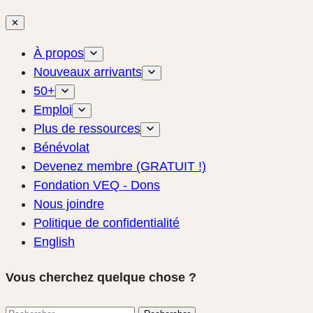
✕
À propos
Nouveaux arrivants
50+
Emploi
Plus de ressources
Bénévolat
Devenez membre (GRATUIT !)
Fondation VEQ - Dons
Nous joindre
Politique de confidentialité
English
Vous cherchez quelque chose ?
Rechercher