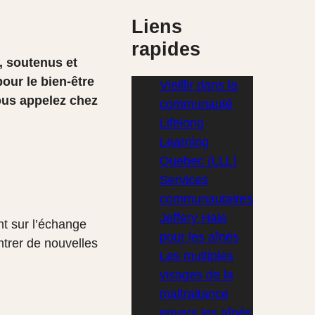
Liens
rapides
s, soutenus et
our le bien-être
Vieillir dans la
us appelez chez
communauté
Lifelong
Learning
Quebec (LLL)
Services
communautaires
Jeffery Hale
nt sur l’échange
pour les aînés
ntrer de nouvelles
Les multiples
visages de la
maltraitance
envers les aînés