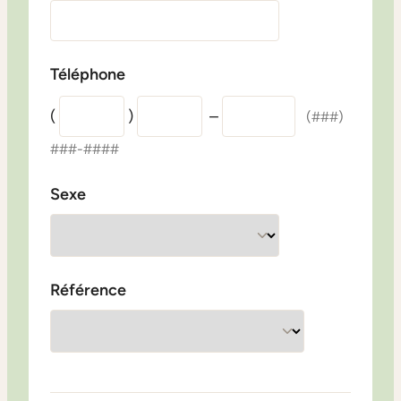
Téléphone
(
)
–
(###)
###-####
Sexe
Référence